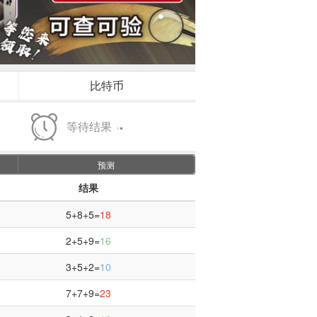
比特币
等待结果
预测
结果
5+8+5=
18
2+5+9=
16
3+5+2=
10
7+7+9=
23