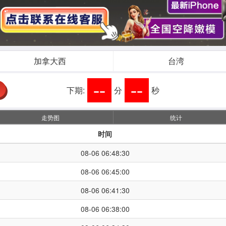
加拿大西
台湾
--
--
下期:
分
秒
走势图
统计
时间
08-06 06:48:30
08-06 06:45:00
08-06 06:41:30
08-06 06:38:00