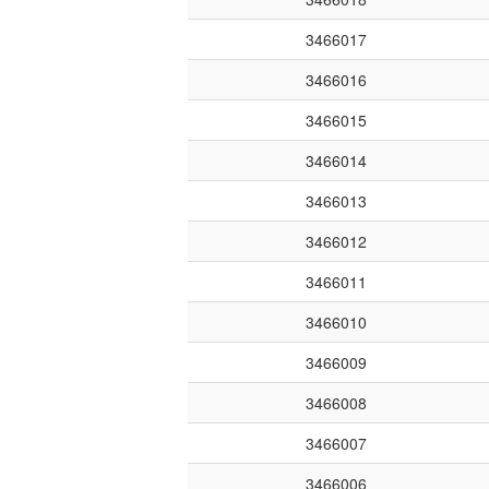
3466017
3466016
3466015
3466014
3466013
3466012
3466011
3466010
3466009
3466008
3466007
3466006