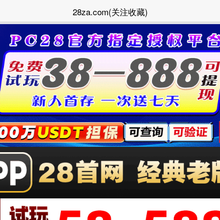
28za.com(关注收藏)