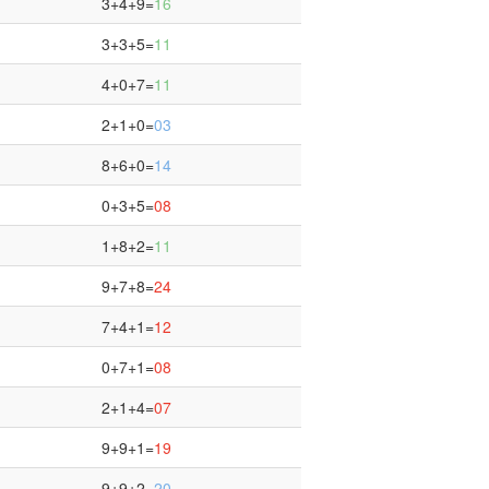
3+4+9=
16
3+3+5=
11
4+0+7=
11
2+1+0=
03
8+6+0=
14
0+3+5=
08
1+8+2=
11
9+7+8=
24
7+4+1=
12
0+7+1=
08
2+1+4=
07
9+9+1=
19
9+9+2=
20