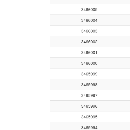
3466005
3466004
3466003
3466002
3466001
3466000
3465999
3465998
3465997
3465996
3465995
3465994